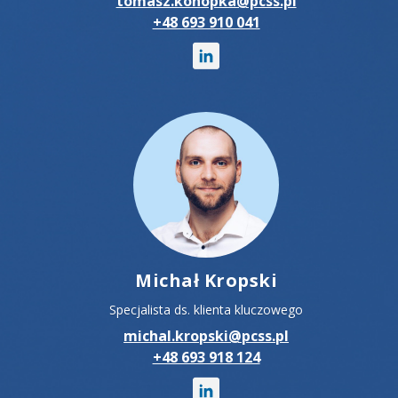
tomasz.konopka@pcss.pl
+48 693 910 041
Michał Kropski
Specjalista ds. klienta kluczowego
michal.kropski@pcss.pl
+48 693 918 124